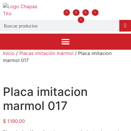
Inicio
/
Placas imitación mármol
/ Placa imitacion
HERRAJES, ALAMBRES Y CERRADURAS
CLAVOS, TORNILLERÍA Y ELECTRODOS
marmol 017
Placa imitacion
marmol 017
$
1.190,00