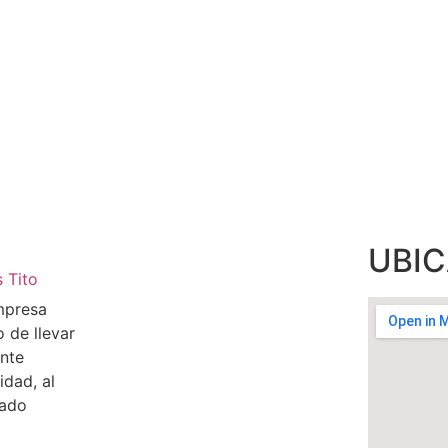
UBI
mpresa
o de llevar
ente
idad, al
cado