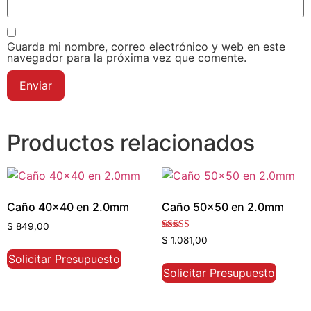
Guarda mi nombre, correo electrónico y web en este
navegador para la próxima vez que comente.
Productos relacionados
Caño 40×40 en 2.0mm
Caño 50×50 en 2.0mm
$
849,00
Valorado con
$
1.081,00
5.00
de 5
Solicitar Presupuesto
Solicitar Presupuesto