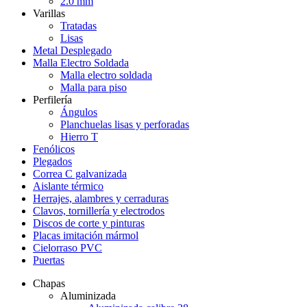
2.0 mm
Varillas
Tratadas
Lisas
Metal Desplegado
Malla Electro Soldada
Malla electro soldada
Malla para piso
Perfilería
Ángulos
Planchuelas lisas y perforadas
Hierro T
Fenólicos
Plegados
Correa C galvanizada
Aislante térmico
Herrajes, alambres y cerraduras
Clavos, tornillería y electrodos
Discos de corte y pinturas
Placas imitación mármol
Cielorraso PVC
Puertas
Chapas
Aluminizada