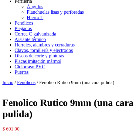
Perfilería
Ángulos
Planchuelas lisas y perforadas
Hierro T
Fenólicos
Plegados
Correa C galvanizada
Aislante térmico
Herrajes, alambres y cerraduras
Clavos, tornillería y electrodos
Discos de corte y pinturas
Placas imitación mármol
Cielorraso PVC
Puertas
Inicio
/
Fenólicos
/ Fenolico Rutico 9mm (una cara pulida)
Fenolico Rutico 9mm (una cara
pulida)
$
691,00