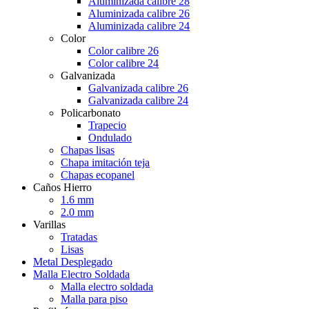
Aluminizada calibre 28
Aluminizada calibre 26
Aluminizada calibre 24
Color
Color calibre 26
Color calibre 24
Galvanizada
Galvanizada calibre 26
Galvanizada calibre 24
Policarbonato
Trapecio
Ondulado
Chapas lisas
Chapa imitación teja
Chapas ecopanel
Caños Hierro
1.6 mm
2.0 mm
Varillas
Tratadas
Lisas
Metal Desplegado
Malla Electro Soldada
Malla electro soldada
Malla para piso