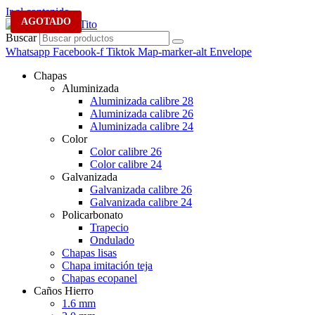
Ir al contenido
AGOTADO
AGOTADO
AGOTADO
Buscar
Whatsapp
Facebook-f
Tiktok
Map-marker-alt
Envelope
Chapas
Aluminizada
Aluminizada calibre 28
Aluminizada calibre 26
Aluminizada calibre 24
Color
Color calibre 26
Color calibre 24
Galvanizada
Galvanizada calibre 26
Galvanizada calibre 24
Policarbonato
Trapecio
Ondulado
Chapas lisas
Chapa imitación teja
Chapas ecopanel
Caños Hierro
1.6 mm