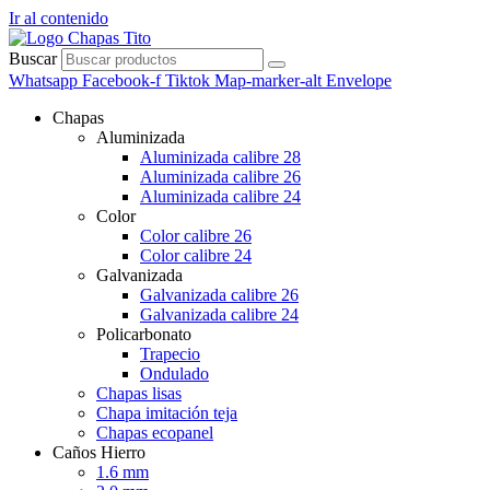
Ir al contenido
Buscar
Whatsapp
Facebook-f
Tiktok
Map-marker-alt
Envelope
Chapas
Aluminizada
Aluminizada calibre 28
Aluminizada calibre 26
Aluminizada calibre 24
Color
Color calibre 26
Color calibre 24
Galvanizada
Galvanizada calibre 26
Galvanizada calibre 24
Policarbonato
Trapecio
Ondulado
Chapas lisas
Chapa imitación teja
Chapas ecopanel
Caños Hierro
1.6 mm