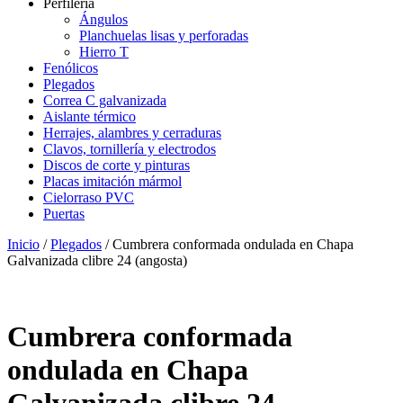
Perfilería
Ángulos
Planchuelas lisas y perforadas
Hierro T
Fenólicos
Plegados
Correa C galvanizada
Aislante térmico
Herrajes, alambres y cerraduras
Clavos, tornillería y electrodos
Discos de corte y pinturas
Placas imitación mármol
Cielorraso PVC
Puertas
Inicio
/
Plegados
/ Cumbrera conformada ondulada en Chapa
Galvanizada clibre 24 (angosta)
Cumbrera conformada
ondulada en Chapa