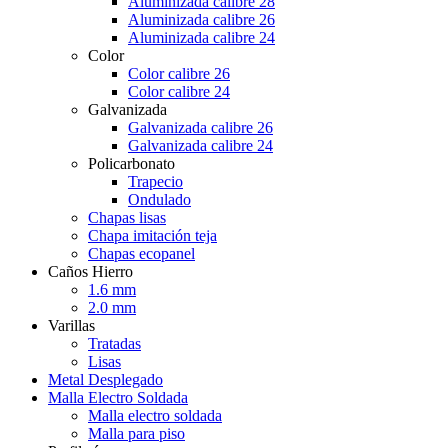
Aluminizada calibre 28
Aluminizada calibre 26
Aluminizada calibre 24
Color
Color calibre 26
Color calibre 24
Galvanizada
Galvanizada calibre 26
Galvanizada calibre 24
Policarbonato
Trapecio
Ondulado
Chapas lisas
Chapa imitación teja
Chapas ecopanel
Caños Hierro
1.6 mm
2.0 mm
Varillas
Tratadas
Lisas
Metal Desplegado
Malla Electro Soldada
Malla electro soldada
Malla para piso