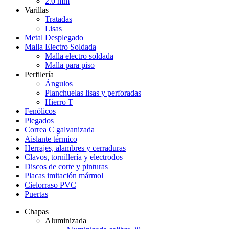
2.0 mm
Varillas
Tratadas
Lisas
Metal Desplegado
Malla Electro Soldada
Malla electro soldada
Malla para piso
Perfilería
Ángulos
Planchuelas lisas y perforadas
Hierro T
Fenólicos
Plegados
Correa C galvanizada
Aislante térmico
Herrajes, alambres y cerraduras
Clavos, tornillería y electrodos
Discos de corte y pinturas
Placas imitación mármol
Cielorraso PVC
Puertas
Chapas
Aluminizada