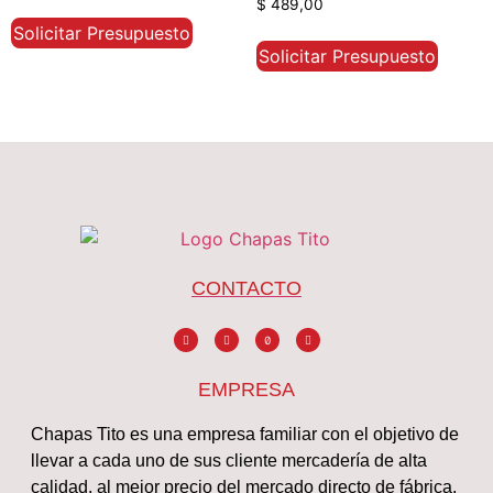
Valorado con
$
489,00
5.00
de 5
Solicitar Presupuesto
Solicitar Presupuesto
CONTACTO
EMPRESA
Chapas Tito es una empresa familiar con el objetivo de
llevar a cada uno de sus cliente mercadería de alta
calidad, al mejor precio del mercado directo de fábrica.