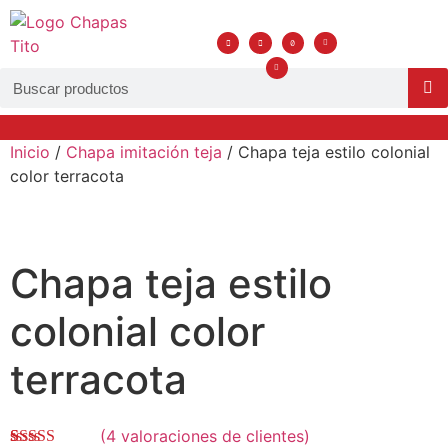
Inicio
/
Chapa imitación teja
/ Chapa teja estilo colonial
HERRAJES, ALAMBRES Y CERRADURAS
CLAVOS, TORNILLERÍA Y ELECTRODOS
color terracota
Chapa teja estilo
colonial color
terracota
(
4
valoraciones de clientes)