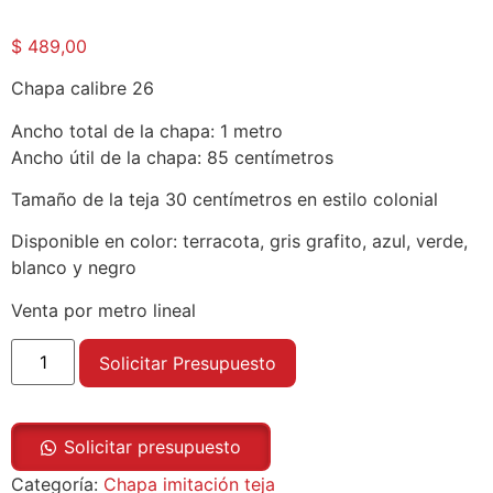
Valorado
4
con
4.00
$
489,00
de 5 en
base a
valoraciones
Chapa calibre 26
de clientes
Ancho total de la chapa: 1 metro
Ancho útil de la chapa: 85 centímetros
Tamaño de la teja 30 centímetros en estilo colonial
Disponible en color: terracota, gris grafito, azul, verde,
blanco y negro
Venta por metro lineal
Solicitar Presupuesto
Solicitar presupuesto
Categoría:
Chapa imitación teja