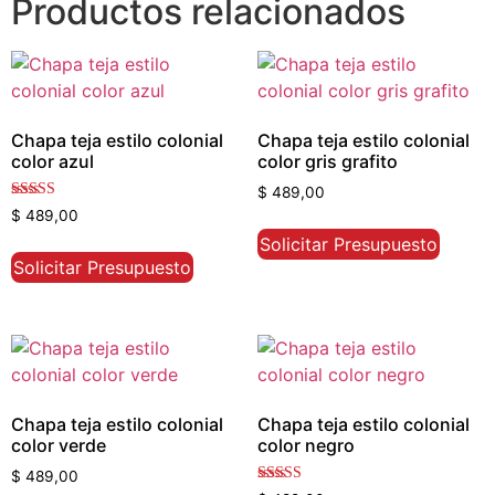
Productos relacionados
Chapa teja estilo colonial
Chapa teja estilo colonial
color azul
color gris grafito
$
489,00
Valorado con
$
489,00
5.00
de 5
Solicitar Presupuesto
Solicitar Presupuesto
Chapa teja estilo colonial
Chapa teja estilo colonial
color verde
color negro
$
489,00