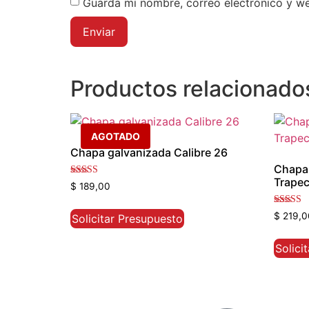
Guarda mi nombre, correo electrónico y w
Productos relacionado
AGOTADO
Chapa galvanizada Calibre 26
Chapa 
Trapec
Valorado
$
189,00
con
3.00
de 5
Valorado
$
219,0
Solicitar Presupuesto
5.00
de 5
Solici