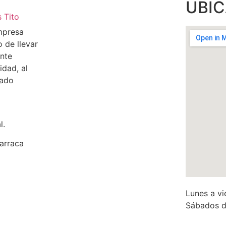
UBI
mpresa
o de llevar
ente
idad, al
cado
l.
arraca
Lunes a vi
Sábados d