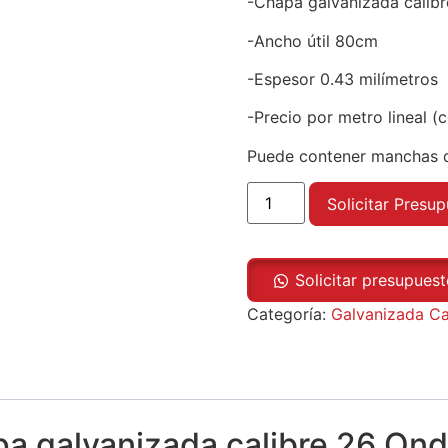
-Chapa galvanizada calib
-Ancho útil 80cm
-Espesor 0.43 milímetros
-Precio por metro lineal (
Puede contener manchas d
Solicitar Presu
Solicitar presupues
Categoría:
Galvanizada Ca
a galvanizada calibre 26 On