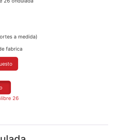
re 26 ondulada
cortes a medida)
e fabrica
puesto
to
libre 26
dulada