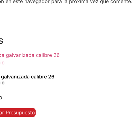
eb en este navegador para la próxima vez que comente.
s
galvanizada calibre 26
io
 con
0
tar Presupuesto