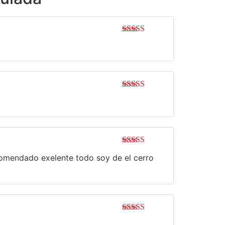
Valorado con
5
de 5
Valorado con
5
de 5
Valorado con
ecomendado exelente todo soy de el cerro
5
de 5
Valorado con