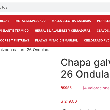
RILLAS
METAL DESPLEGADO
MALLA ELECTRO SOLDADA
PERFILE
AISLANTE TÉRMICO
HERRAJES, ALAMBRES Y CERRADURAS
CLAVOS,
 CORTE Y PINTURAS
PLACAS IMITACIÓN MÁRMOL
CIELORRASO PVC
nizada calibre 26 Ondulada
Chapa gal
26 Ondul
(
4
valoraciones
Valorado con
4
5.00
de 5 en
$
219,00
base a
valoraciones
de clientes