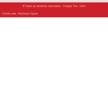
© Todos los derechos reservados - Chapas Tito - 2026
Diseño web - Noctiluca Digital