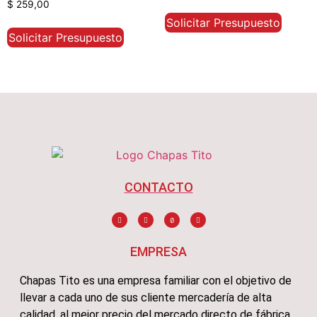
Valorado con
$
259,00
5.00
de 5
Solicitar Presupuesto
Solicitar Presupuesto
CONTACTO
EMPRESA
Chapas Tito es una empresa familiar con el objetivo de
llevar a cada uno de sus cliente mercadería de alta
calidad, al mejor precio del mercado directo de fábrica.