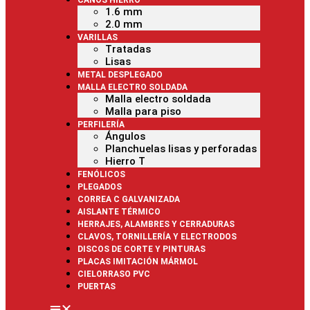
CAÑOS HIERRO
1.6 mm
2.0 mm
VARILLAS
Tratadas
Lisas
METAL DESPLEGADO
MALLA ELECTRO SOLDADA
Malla electro soldada
Malla para piso
PERFILERÍA
Ángulos
Planchuelas lisas y perforadas
Hierro T
FENÓLICOS
PLEGADOS
CORREA C GALVANIZADA
AISLANTE TÉRMICO
HERRAJES, ALAMBRES Y CERRADURAS
CLAVOS, TORNILLERÍA Y ELECTRODOS
DISCOS DE CORTE Y PINTURAS
PLACAS IMITACIÓN MÁRMOL
CIELORRASO PVC
PUERTAS