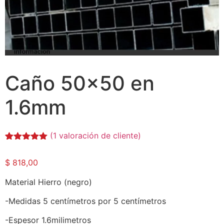
Caño 50×50 en
1.6mm
(
1
valoración de cliente)
Valorado
1
con
5.00
de
$
818,00
5 en base
a
valoración
de un
Material Hierro (negro)
cliente
-Medidas 5 centímetros por 5 centímetros
-Espesor 1.6milimetros