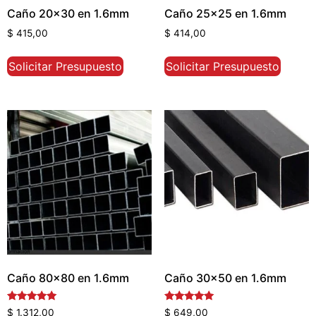
Caño 20×30 en 1.6mm
Caño 25×25 en 1.6mm
$
415,00
$
414,00
Solicitar Presupuesto
Solicitar Presupuesto
Caño 80×80 en 1.6mm
Caño 30×50 en 1.6mm
Valorado
Valorado
$
1.312,00
$
649,00