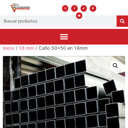
Inicio
/
1.6 mm
/ Caño 50×50 en 1.6mm