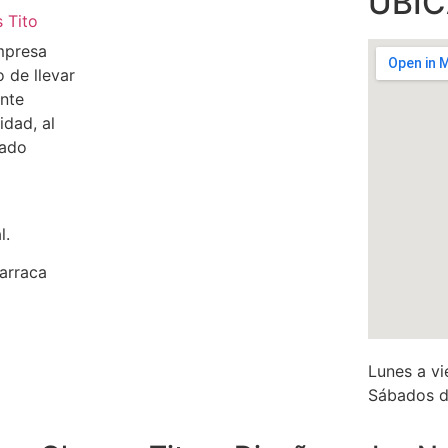
UBI
mpresa
o de llevar
ente
idad, al
cado
l.
arraca
Lunes a vi
Sábados d